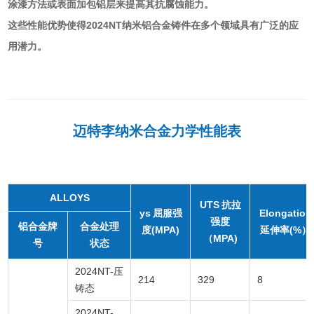
涂漆方法或表面加包铝层来提高其抗腐蚀能力‌。
这些性能优势使得2024NT纳米铝合金铸件在多个领域具有广泛的应
用潜力。
迈特李纳米合金力学性能表
ALLOYS
UTS 抗拉
ys 屈服强
Elongation
强度
铝合金牌
合金处理
度(MPA)
延伸率(%）
（MPA)
号
状态
2024NT-压
214
329
8
铸态
2024NT-