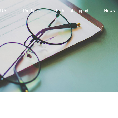
t Us
Products
Technical support
News